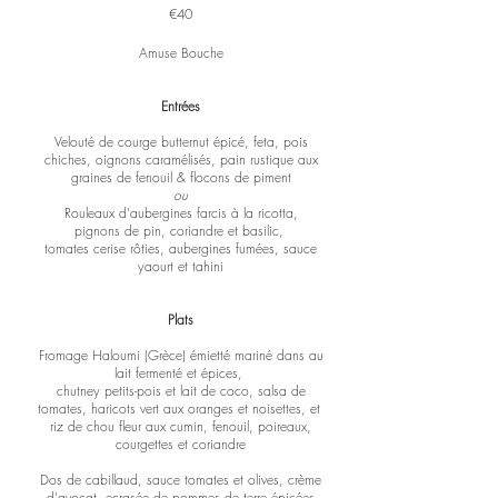
€40
Amuse Bouche
Entrées
Velouté de courge butternut épicé, feta, pois
chiches, oignons caramélisés, pain rustique aux
graines de fenouil & flocons de piment
ou
Rouleaux d'aubergines farcis à la ricotta,
pignons de pin, coriandre et basilic,
tomates cerise rôties, aubergines fumées, sauce
yaourt et
tahini
Plats
Fromage Haloumi (Grèce) émietté mariné dans au
lait fermenté et épices,
chutney petits-pois et lait de coco, salsa de
tomates,
haricots vert aux oranges et noisettes, et
riz de chou fleur aux cumin, fenouil, poireaux,
courgettes et
coriandre
Dos de cabillaud, sauce tomates et olives, crème
d'avocat,
ecrasée de pommes de terre épicées