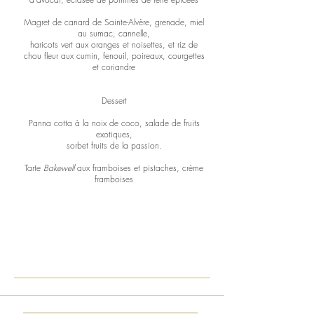
Magret de canard de Sainte-Alvère, grenade, miel
au sumac, cannelle,
haricots vert aux oranges et noisettes, et riz de
chou fleur aux cumin, fenouil, poireaux, courgettes
et coriandre
Dessert
Panna cotta à la noix de coco, salade de fruits
exotiques,
sorbet fruits de la passion.
Tarte
Bakewell
aux framboises et pistaches, crème
framboises